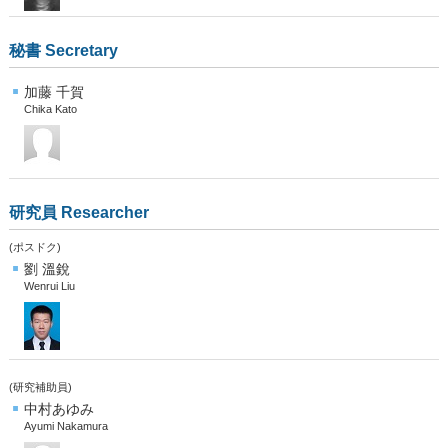
秘書 Secretary
加藤 千賀
Chika Kato
研究員 Researcher
(ポスドク)
劉 溫銳
Wenrui Liu
(研究補助員)
中村あゆみ
Ayumi Nakamura