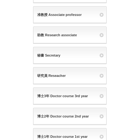
准教授 Associate professor
助教 Research associate
秘書 Secretary
研究員 Reseacher
博士3年 Doctor course 3rd year
博士2年 Doctor course 2nd year
博士1年 Doctor course 1st year